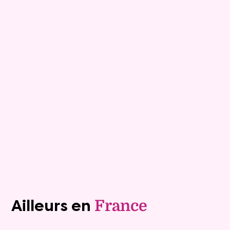
15
Comptant :
680 995 €
Demeure
9 pièces - 249m²
Viagimmo - Lyon
Macon
Mandat :
20VNP233-3
Rente :
0 €
87 ans
Valeur vénale :
790 000 €
Plus de détails
Contacter
Voir tous les biens (1243)
Ailleurs en
France