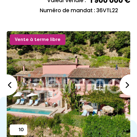
1 900 000 €
Valeur vénale :
Numéro de mandat : 36VTL22
Vente à terme libre
10