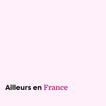
Appartement
3 pièces - 74m²
Viagimmo - Sainte-Maxime
Grimaud
Mandat :
36VO42
Rente :
990 €
91 ans
Valeur vénale :
450 000 €
Plus de détails
Contacter
Voir tous les biens (1242)
Ailleurs en
France