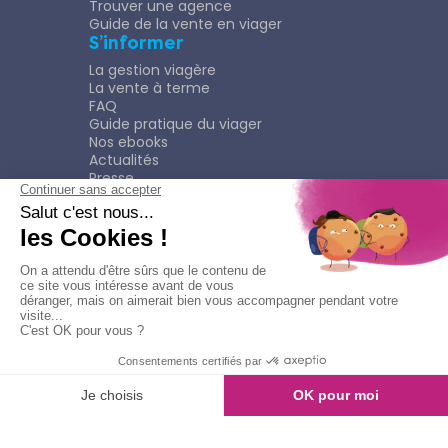
Trouver une agence
Guide de la vente en viager
S’informer
La gestion viagère
La vente à terme
FAQ
Guide pratique du viager
Nos ebooks
Actualités
Presse
Rejoindre le Réseau
Nous rejoindre
Plaquette
Confidentialité
Plan du site
Mentions légales
Politique de confidentialité
Contacter l'agence
Appeler l'agence
© Copyright 2026
Viagimmo - Tout droits réservés
Mentions légales
Création & développement :
kookline