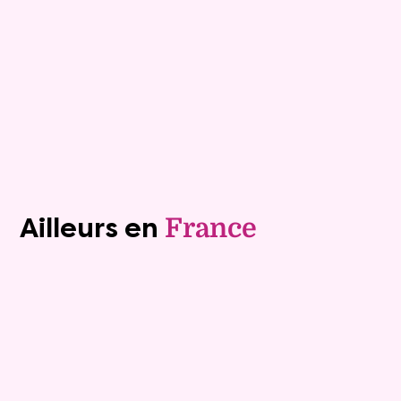
91 ans
Valeur vénale :
450 000 €
Plus de détails
Contacter
Voir tous les biens (1243)
Ailleurs en
France
Viager occupé