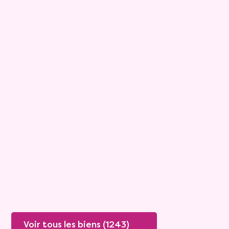
6
Bouquet :
28 800 €
Maison
4 pièces - 100m²
Viagimmo - Toulon
Toulon
Mandat :
2929
Rente :
1 100 €
70 ans
Valeur vénale :
359 305 €
Plus de détails
Contacter
Voir tous les biens (1243)