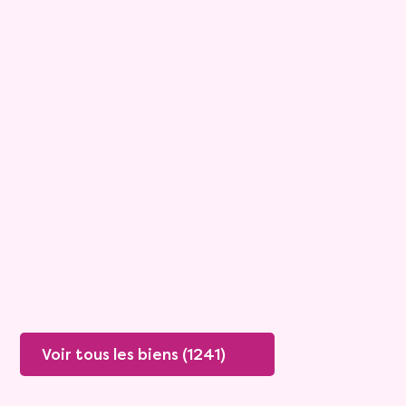
9
Comptant :
127 600 €
Maison
7 pièces - 152m²
Viagimmo - Les Sables d'Olonne
Les Sables D Olonne
Mandat :
1VTL916
Mensualité :
1 500 €
Versée sur une durée de 20 ans
Valeur vénale :
460 000 €
Plus de détails
Contacter
Voir tous les biens (1241)