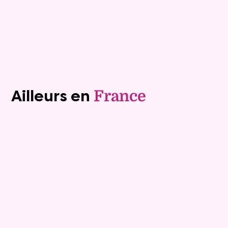
Plus de détails
Contacter
Voir tous les biens (1241)
Ailleurs en
France
Vente à terme libre