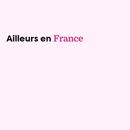
Voir tous les biens (1241)
Ailleurs en
France
Viager occupé
9
Bouquet :
10 400 €