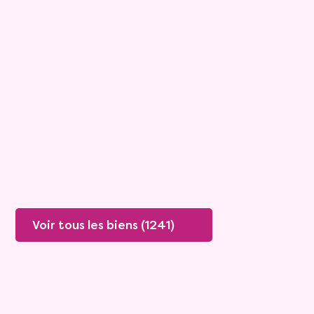
Maison
5 pièces - 125m²
Viagimmo - Cholet
Vivy
Mandat :
39VO21
Rente :
420 €
69 ans
Valeur vénale :
130 000 €
Plus de détails
Contacter
Voir tous les biens (1241)