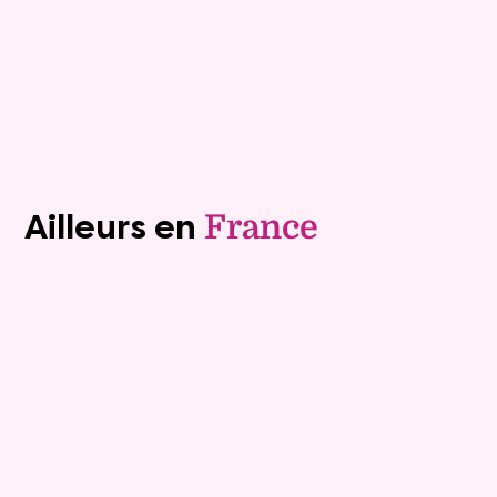
Plus de détails
Contacter
Voir tous les biens (1241)
Ailleurs en
France
Exclusivite
Viager occupé