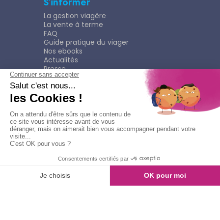
S’informer
La gestion viagère
La vente à terme
FAQ
Guide pratique du viager
Nos ebooks
Actualités
Presse
Rejoindre le Réseau
Nous rejoindre
Plaquette
Confidentialité
Plan du site
Mentions légales
Politique de confidentialité
Contacter l'agence
Appeler l'agence
© Copyright 2026
Viagimmo - Tout droits réservés
Mentions légales
Création & développement :
kookline