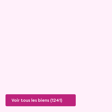
15
Bouquet :
45 925 €
Maison
4 pièces - 135m²
Viagimmo - Lyon
Boissey
Mandat :
20VO249
Rente :
447 €
78 ans
Valeur vénale :
250 000 €
76 ans
Plus de détails
Contacter
Voir tous les biens (1241)