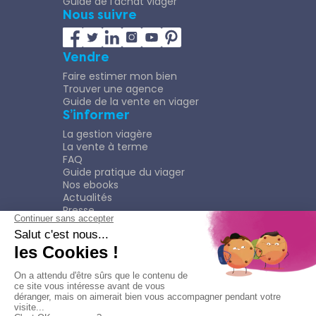
Guide de l'achat viager
Nous suivre
Vendre
Faire estimer mon bien
Trouver une agence
Guide de la vente en viager
S’informer
La gestion viagère
La vente à terme
FAQ
Guide pratique du viager
Nos ebooks
Actualités
Presse
Rejoindre le Réseau
Nous rejoindre
Plaquette
Confidentialité
Plan du site
Mentions légales
Politique de confidentialité