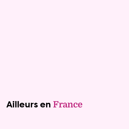
Maison de pays
5 pièces - 173m²
Viagimmo - Le Mans
Barville
Mandat :
37VL3
Rente :
1 014 €
78 ans
Valeur vénale :
240 000 €
Plus de détails
Contacter
Voir tous les biens (1241)
Ailleurs en
France