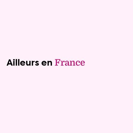
Plus de détails
Contacter
Voir tous les biens (1243)
Ailleurs en
France
Exclusivite
Viager occupé