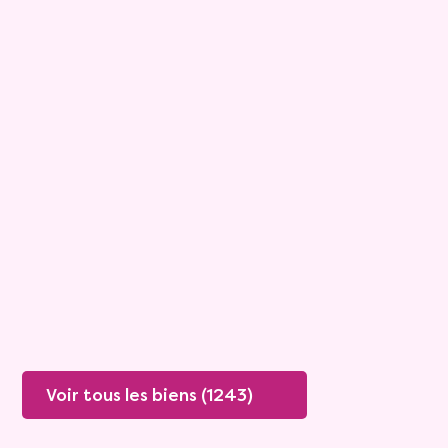
15
Bouquet :
45 925 €
Maison
4 pièces - 135m²
Viagimmo - Lyon
Boissey
Mandat :
20VO249
Rente :
447 €
78 ans
Valeur vénale :
250 000 €
76 ans
Plus de détails
Contacter
Voir tous les biens (1243)