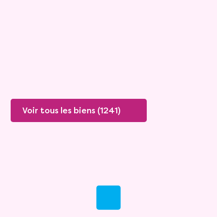
Rente :
1 357 €
71 ans
Valeur vénale :
360 000 €
Plus de détails
Contacter
Voir tous les biens (1241)