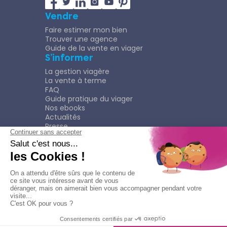
Vendre
Faire estimer mon bien
Trouver une agence
Guide de la vente en viager
S’informer
La gestion viagère
La vente à terme
FAQ
Guide pratique du viager
Nos ebooks
Actualités
Presse
Rejoindre le Réseau
Nous rejoindre
Plaquette
Confidentialité
Plan du site
Mentions légales
Politique de confidentialité