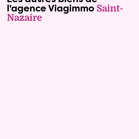
l'agence Viagimmo
Saint-
Nazaire
Vente à terme libre
11
Comptant :
147 600 €
Maison
5 pièces - 120m²
Viagimmo - Saint-Nazaire