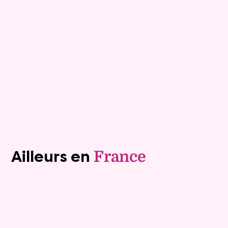
Campbon
Mandat :
23VTL72
Mensualité :
1 200 €
Versée sur une durée de 10 ans
Valeur vénale :
270 000 €
Plus de détails
Contacter
Voir tous les biens (1240)
Ailleurs en
France
Vente à terme libre