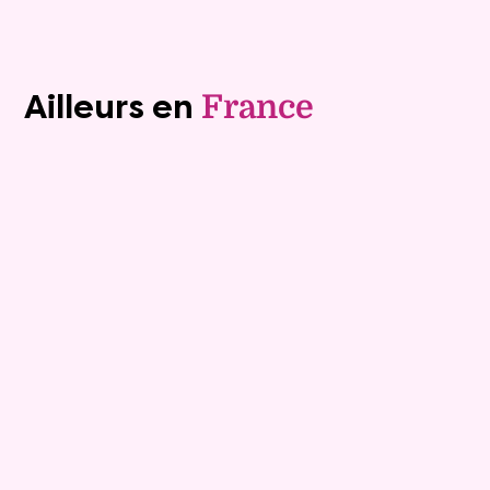
Voir tous les biens (1243)
Ailleurs en
France
Exclusivite
Viager occupé
15
Bouquet :
45 925 €