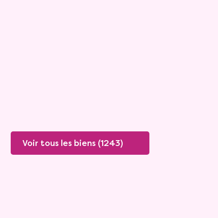
Maison
4 pièces - 135m²
Viagimmo - Lyon
Boissey
Mandat :
20VO249
Rente :
447 €
78 ans
Valeur vénale :
250 000 €
76 ans
Plus de détails
Contacter
Voir tous les biens (1243)