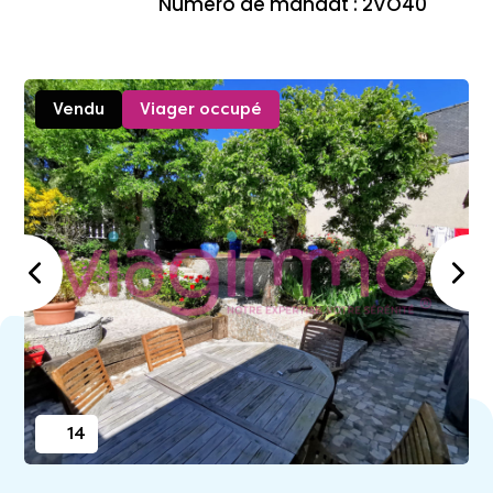
Numéro de mandat : 2VO40
Vendu
Viager occupé
14