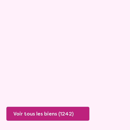
12
Bouquet :
66 000 €
Maison
4 pièces - 99m²
Viagimmo - Marseille
Marseille
Mandat :
29VO142
Rente :
1 961 €
78 ans
Valeur vénale :
600 000 €
Plus de détails
Contacter
Voir tous les biens (1242)