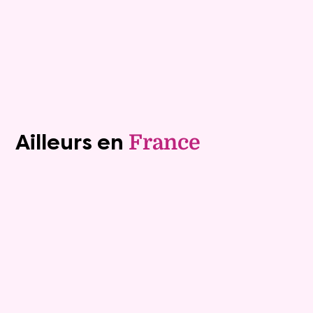
Plus de détails
Contacter
Voir tous les biens (1242)
Ailleurs en
France
Exclusivite
Viager occupé