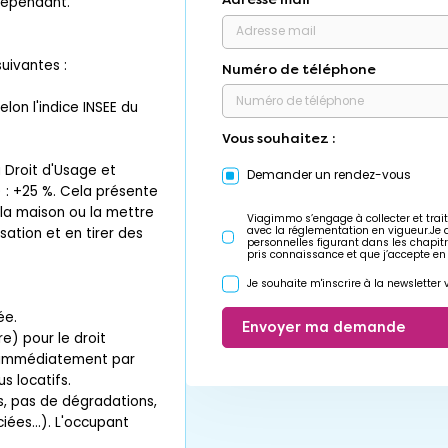
dépendant.
uivantes :
Numéro de téléphone
lon l'indice INSEE du
Vous souhaitez :
u Droit d'Usage et
Demander un rendez-vous
 : +25 %. Cela présente
 la maison ou la mettre
Viagimmo s’engage à collecter et trait
avec la réglementation en vigueur.Je
isation et en tirer des
personnelles figurant dans les chapit
pris connaissance et que j’accepte en
Je souhaite m'inscrire à la newslette
ée.
Envoyer ma demande
e) pour le droit
e immédiatement par
s locatifs.
s, pas de dégradations,
ées...). L'occupant