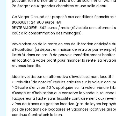
pouvant faire office de chambre ou de salon, et un WC in
2e étage : deux grandes chambres et une salle d'eau.
Ce Viager Occupé est proposé aux conditions financières s
BOUQUET : 24 900 euros HAI
RENTE VIAGÈRE : 342 euros / mois (révisable annuellement se
coût à la consommation des ménages).
Revalorisation de la rente en cas de libération anticipée d
d'Habitation (si départ en maison de retraite par exemple)
l'intérêt dans ce cas là de pouvoir immédiatement habiter
en location à votre profit pour financer la rente, sa revalor
revenus locatifs.
Idéal investisseur en alternative d'investissement locatif :
> Frais dits "de notaire" réduits calculés sur la valeur occup
> Décote d'environ 40 % appliquée sur la valeur vénale (libr
d'usage et d'habitation que conserve le vendeur, touché
l'acquéreur à l'acte, sans fiscalité contrairement aux revenu
> Pas de tracas de gestion locative (pas de loyers impayé
pas de rotations de locataires et vacances locatives associ
continue à entretenir le bien.