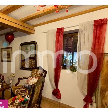
er
nce