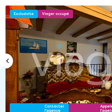
Exclusivite
Viager occupé
Contacter
Appel
l'agence
l'age