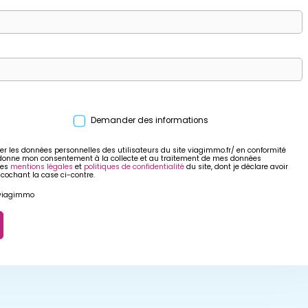
Demander des informations
er les données personnelles des utilisateurs du site viagimmo.fr/ en conformité
 donne mon consentement à la collecte et au traitement de mes données
res
mentions légales
et
politiques de confidentialité
du site, dont je déclare avoir
 cochant la case ci-contre.
r viagimmo