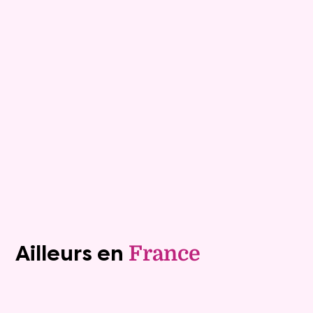
Maison
7 pièces - 152m²
Viagimmo - Les Sables d'Olonne
Les Sables D Olonne
Mandat :
1VTL916
Mensualité :
1 500 €
Versée sur une durée de 20 ans
Valeur vénale :
460 000 €
Plus de détails
Contacter
Voir tous les biens (1243)
Ailleurs en
France