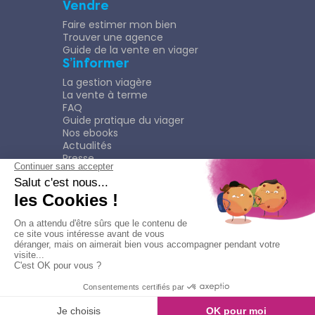
Vendre
Faire estimer mon bien
Trouver une agence
Guide de la vente en viager
S’informer
La gestion viagère
La vente à terme
FAQ
Guide pratique du viager
Nos ebooks
Actualités
Presse
Rejoindre le Réseau
Nous rejoindre
Plaquette
Confidentialité
Plan du site
Mentions légales
Politique de confidentialité
Contacter l'agence