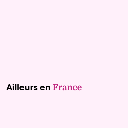
Montargis
Mandat :
27VT13
Plus de détails
Contacter
Voir tous les biens (1243)
Ailleurs en
France
Exclusivite
Viager occupé