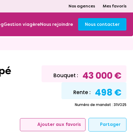
Nos agences
Mes favoris
og
Gestion viagère
Nous rejoindre
Nous contacter
upé
43 000 €
Bouquet :
498 €
Rente :
Numéro de mandat : 31VO25
Partager
Ajouter aux favoris