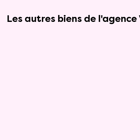
Les autres biens de l'agenc
Exclusivite
Appartement
6 pièces - 182m²
Montargis