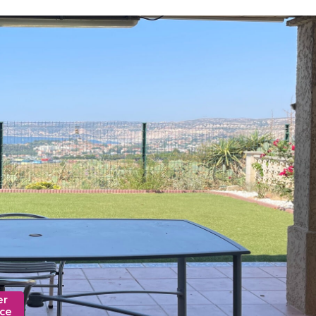
er
nce