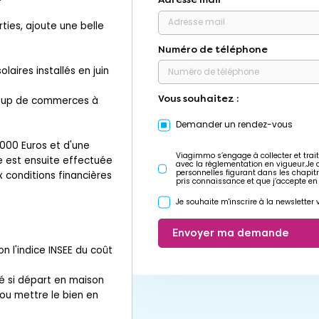
ties, ajoute une belle
Numéro de téléphone
aires installés en juin
Vous souhaitez :
coup de commerces à
Demander un rendez-vous
 000 Euros et d'une
Viagimmo s’engage à collecter et trait
e est ensuite effectuée
avec la réglementation en vigueur.Je
personnelles figurant dans les chapit
 conditions financières
pris connaissance et que j’accepte en
Je souhaite m'inscrire à la newslette
Envoyer ma demande
n l'indice INSEE du coût
pé si départ en maison
ou mettre le bien en