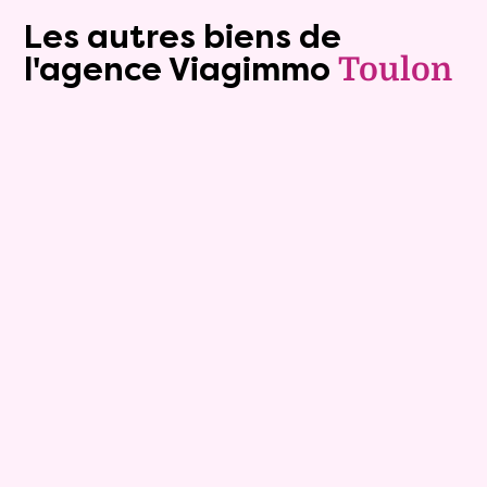
Les autres biens de
l'agence Viagimmo
Toulon
Exclusivite
Viager occupé
10
Bouquet :
110 000 €
Appartement
4 pièces - 88m²