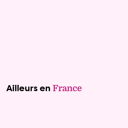
Hyeres
Mandat :
16VO170
Rente :
690 €
82 ans
Valeur vénale :
430 000 €
75 ans
Plus de détails
Contacter
Voir tous les biens (1243)
Ailleurs en
France
Vente à terme libre