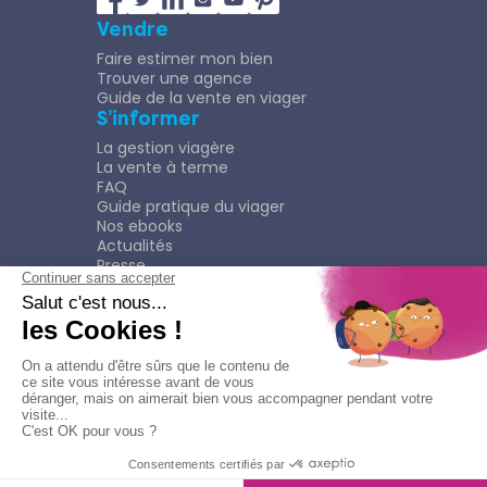
Vendre
Faire estimer mon bien
Trouver une agence
Guide de la vente en viager
S’informer
La gestion viagère
La vente à terme
FAQ
Guide pratique du viager
Nos ebooks
Actualités
Presse
Rejoindre le Réseau
Nous rejoindre
Plaquette
Confidentialité
Plan du site
Mentions légales
Politique de confidentialité