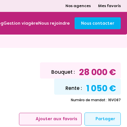
Nos agences
Mes favoris
og
Gestion viagère
Nous rejoindre
Nous contacter
28 000 €
Bouquet :
1 050 €
Rente :
Numéro de mandat : 16VO87
Partager
Ajouter aux favoris