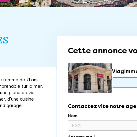
ES
Cette annonce vo
Viagimmo
e femme de 71 ans .
mprenable sur la mer.
une pièce de vie
r, d'une cuisine
and garage.
Contactez vite notre age
Nom
Adresse mail