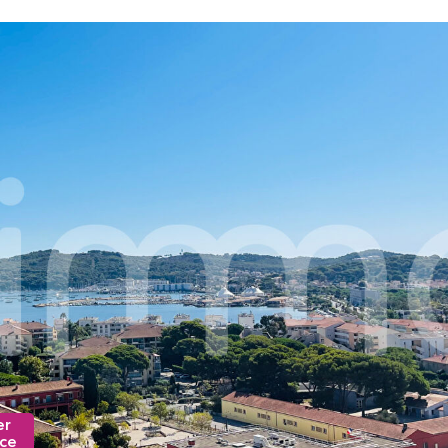
er
nce