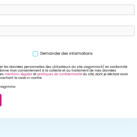
Demander des informations
er les données personnelles des utilisateurs du site viagimmo.fr/ en conformité
 donne mon consentement à la collecte et au traitement de mes données
res
mentions légales
et
politiques de confidentialité
du site, dont je déclare avoir
 cochant la case ci-contre.
r viagimmo