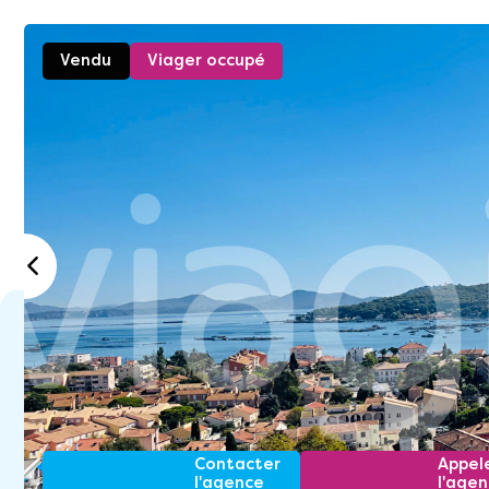
Vendu
Viager occupé
Contacter
Appel
l'agence
l'age