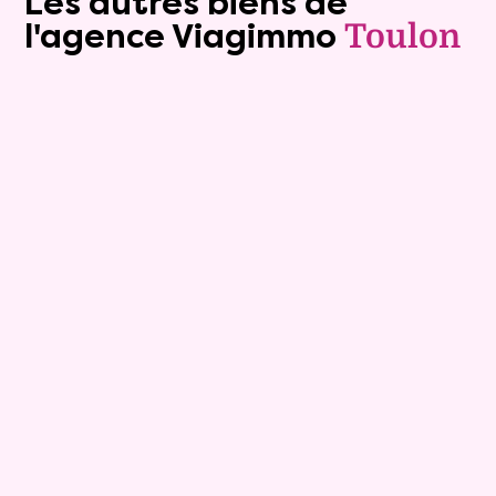
Les autres biens de
l'agence Viagimmo
Toulon
Exclusivite
Viager occupé
10
Bouquet :
110 000 €
Appartement
4 pièces - 88m²
Viagimmo - Toulon
Hyeres
Mandat :
16VO170