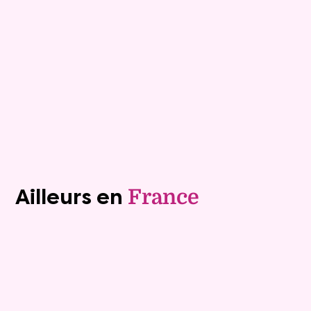
Rente :
690 €
82 ans
Valeur vénale :
430 000 €
75 ans
Plus de détails
Contacter
Voir tous les biens (1243)
Ailleurs en
France
Exclusivite
Viager occupé