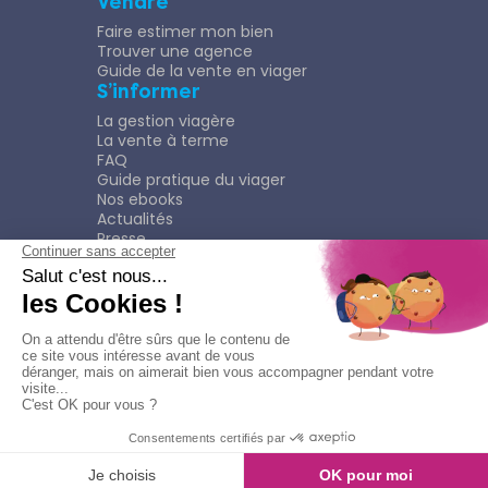
Vendre
Faire estimer mon bien
Trouver une agence
Guide de la vente en viager
S’informer
La gestion viagère
La vente à terme
FAQ
Guide pratique du viager
Nos ebooks
Actualités
Presse
Rejoindre le Réseau
Nous rejoindre
Plaquette
Confidentialité
Plan du site
Mentions légales
Politique de confidentialité
Contacter l'agence
Appeler l'agence
© Copyright 2026