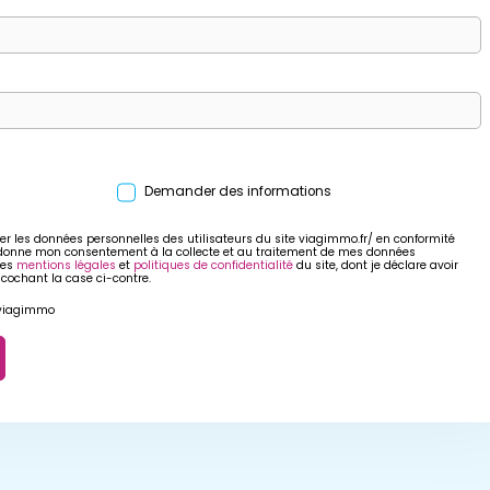
Demander des informations
er les données personnelles des utilisateurs du site viagimmo.fr/ en conformité
 donne mon consentement à la collecte et au traitement de mes données
res
mentions légales
et
politiques de confidentialité
du site, dont je déclare avoir
 cochant la case ci-contre.
r viagimmo