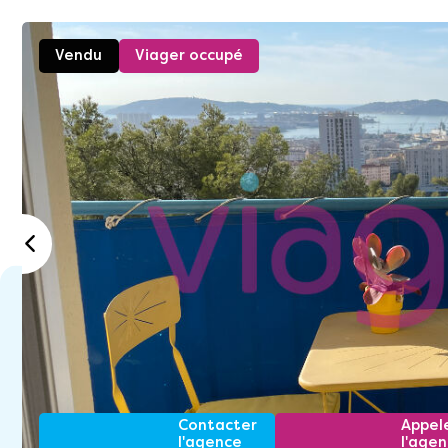
Vendu
Viager occupé
Contacter
Appel
l'agence
l'age