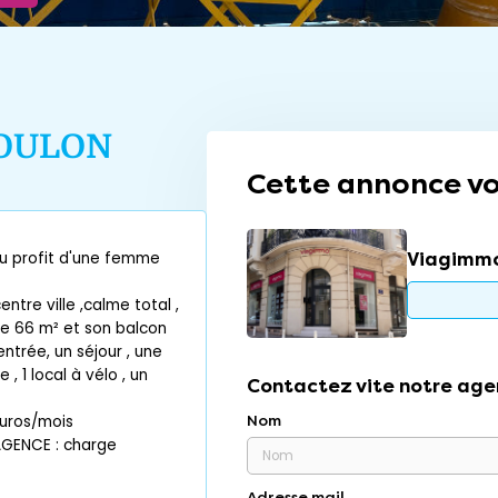
OULON
Cette annonce vo
Viagimmo
au profit d'une femme
tre ville ,calme total ,
e 66 m² et son balcon
entrée, un séjour , une
, 1 local à vélo , un
Contactez vite notre age
euros/mois
Nom
AGENCE : charge
Adresse mail