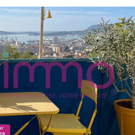
er
nce