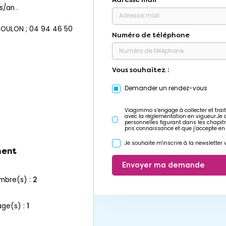
s/an .
OULON ; 04 94 46 50
Numéro de téléphone
Vous souhaitez :
Demander un rendez-vous
Viagimmo s’engage à collecter et trait
avec la réglementation en vigueur.Je
personnelles figurant dans les chapit
pris connaissance et que j’accepte en
Je souhaite m'inscrire à la newslette
ent
Envoyer ma demande
ambre(s) :
2
age(s) :
1