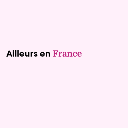
Plus de détails
Contacter
Voir tous les biens (1241)
Ailleurs en
France
Exclusivite
Viager occupé