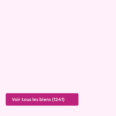
15
Bouquet :
45 925 €
Maison
4 pièces - 135m²
Viagimmo - Lyon
Boissey
Mandat :
20VO249
Rente :
447 €
78 ans
Valeur vénale :
250 000 €
76 ans
Plus de détails
Contacter
Voir tous les biens (1241)