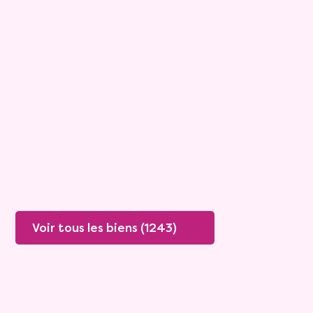
Maison
4 pièces - 135m²
Viagimmo - Lyon
Boissey
Mandat :
20VO249
Rente :
447 €
78 ans
Valeur vénale :
250 000 €
76 ans
Plus de détails
Contacter
Voir tous les biens (1243)