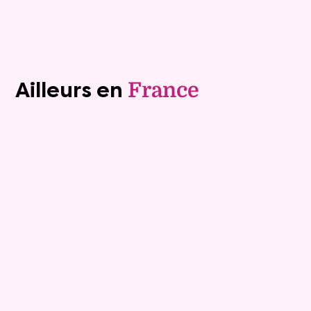
Voir tous les biens (1243)
Ailleurs en
France
Exclusivite
Viager occupé
15
Bouquet :
45 925 €