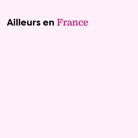
Voir tous les biens (1240)
Ailleurs en
France
Exclusivite
Viager occupé
15
Bouquet :
45 925 €
Maison
4 pièces - 135m²