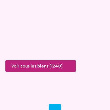
Viagimmo - Lyon
Boissey
Mandat :
20VO249
Rente :
447 €
78 ans
Valeur vénale :
250 000 €
76 ans
Plus de détails
Contacter
Voir tous les biens (1240)