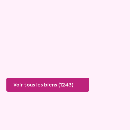
Maison
4 pièces - 135m²
Viagimmo - Lyon
Boissey
Mandat :
20VO249
Rente :
447 €
78 ans
Valeur vénale :
250 000 €
76 ans
Plus de détails
Contacter
Voir tous les biens (1243)