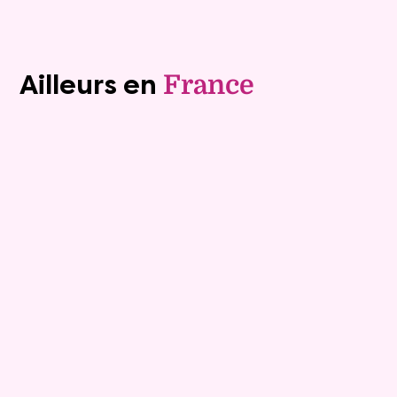
Voir tous les biens (1243)
Ailleurs en
France
Exclusivite
Viager occupé
15
Bouquet :
45 925 €