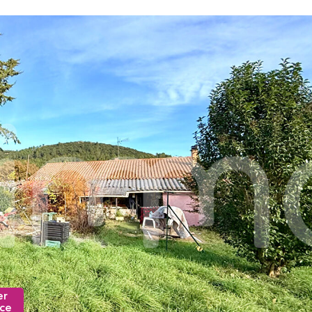
er
nce