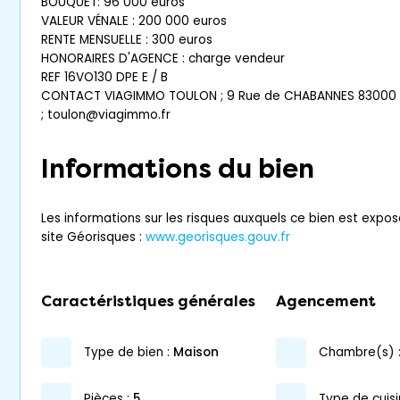
BOUQUET: 96 000 euros
VALEUR VÉNALE : 200 000 euros
RENTE MENSUELLE : 300 euros
HONORAIRES D'AGENCE : charge vendeur
REF 16VO130 DPE E / B
CONTACT VIAGIMMO TOULON ; 9 Rue de CHABANNES 83000 T
; toulon@viagimmo.fr
Informations du bien
Les informations sur les risques auxquels ce bien est expos
site Géorisques :
www.georisques.gouv.fr
Caractéristiques générales
Agencement
type de bien :
maison
chambre(s) 
pièces :
5
Type de cuisi