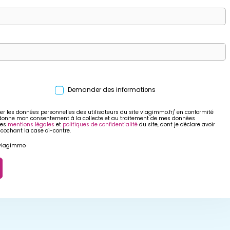
Demander des informations
er les données personnelles des utilisateurs du site viagimmo.fr/ en conformité
 donne mon consentement à la collecte et au traitement de mes données
res
mentions légales
et
politiques de confidentialité
du site, dont je déclare avoir
 cochant la case ci-contre.
r viagimmo