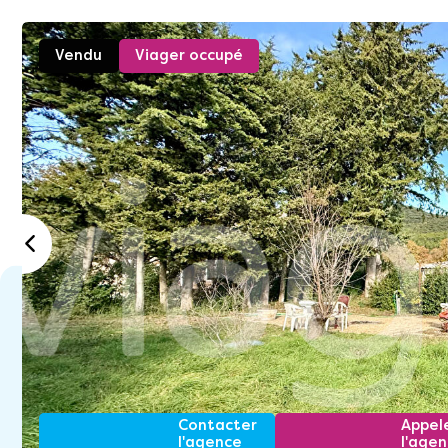
Vendu
Viager occupé
Contacter
Appel
l'agence
l'age