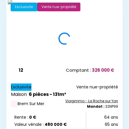
Exclusivite
Vente nue-propriété
12
Comptant :
326 000 €
Exclusivite
Vente nue-propriété
Maison
6 pièces - 131m²
Viagimmo - La Roche sur Yon
Ne manquez aucun bien
Brem Sur Mer
Mandat :
32NP99
correspondant à votre
recherche
Rente :
0 €
64 ans
Valeur vénale :
480 000 €
65 ans