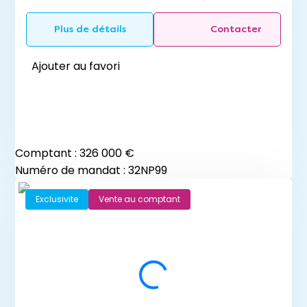
Renseignez votre adresse mail :
Plus de détails
Contacter
Ajouter au favori
J'ai lu et j'accepte les
mentions légales
et
politiques de confidentialité
du site.
Recevoir les dernières annonces
Comptant :
326 000 €
Numéro de mandat : 32NP99
Exclusivite
Vente au comptant