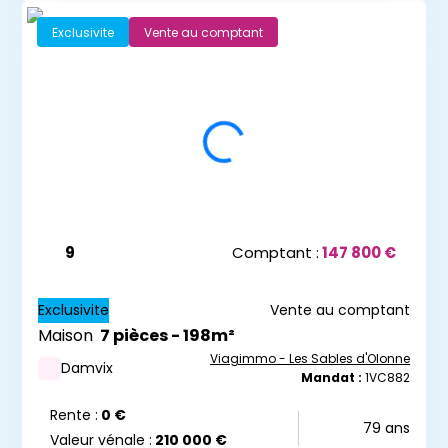
Exclusivite
Vente au comptant
9
Comptant :
147 800 €
Exclusivite
Vente au comptant
Maison
7 pièces - 198m²
Viagimmo - Les Sables d'Olonne
Damvix
Mandat :
1VC882
Rente :
0 €
79 ans
Valeur vénale :
210 000 €