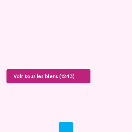
Viagimmo - Lyon
Boissey
Mandat :
20VO249
Rente :
447 €
78 ans
Valeur vénale :
250 000 €
76 ans
Plus de détails
Contacter
Voir tous les biens (1243)