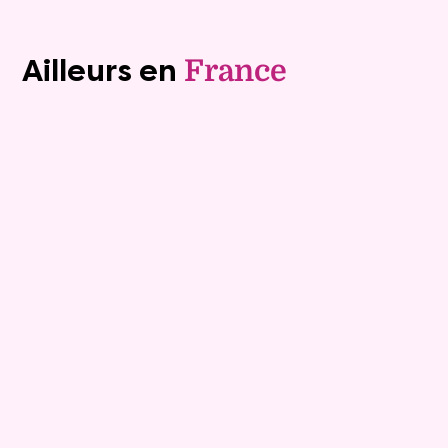
Voir tous les biens (1243)
Ailleurs en
France
Exclusivite
Viager occupé
15
Bouquet :
45 925 €
Maison
4 pièces - 135m²