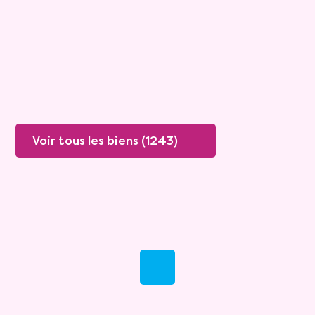
Rente :
982 €
85 ans
Valeur vénale :
315 000 €
Plus de détails
Contacter
Voir tous les biens (1243)