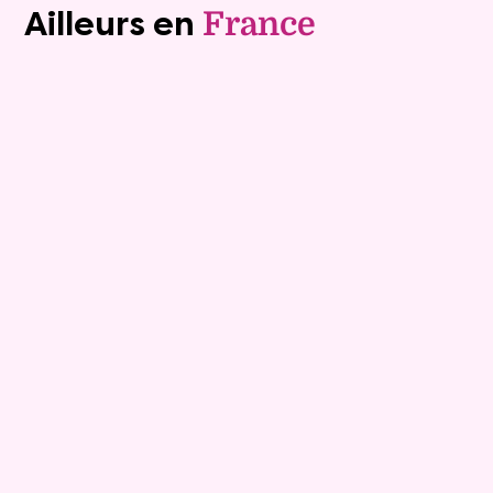
Ailleurs en
France
Exclusivite
Viager occupé
13
Bouquet :
125 200 €
Maison
3 pièces - 86m²
Bretignolles Sur Mer
Mandat :
15VO205