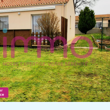
er
nce