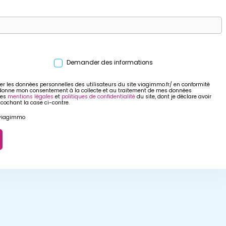
Demander des informations
er les données personnelles des utilisateurs du site viagimmo.fr/ en conformité
 donne mon consentement à la collecte et au traitement de mes données
res
mentions légales
et
politiques de confidentialité
du site, dont je déclare avoir
 cochant la case ci-contre.
r viagimmo