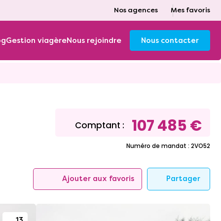
Nos agences
Mes favoris
og
Gestion viagère
Nous rejoindre
Nous contacter
107 485 €
Comptant :
Numéro de mandat : 2VO52
Partager
Ajouter aux favoris
13