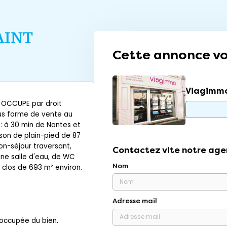
AINT
Cette annonce vo
Viagimmo
 OCCUPE par droit
ous forme de vente au
: à 30 min de Nantes et
ison de plain-pied de 87
on-séjour traversant,
Contactez vite notre age
une salle d'eau, de WC
Nom
n clos de 693 m² environ.
Adresse mail
r occupée du bien.