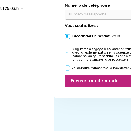
Numéro de téléphone
1.25.03.18 -
Vous souhaitez :
Demander un rendez-vous
Viagimmo s’engage à collecter et trait
avec la réglementation en vigueur.Je
personnelles figurant dans les chapit
pris connaissance et que j’accepte en
Je souhaite m'inscrire à la newslette
Envoyer ma demande