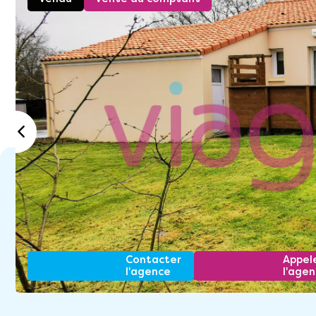
Contacter
Appel
l'agence
l'age