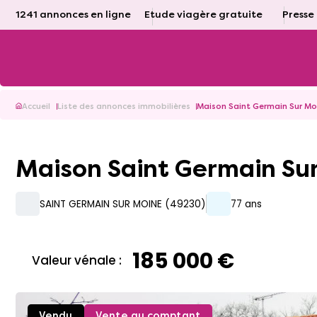
1241 annonces en ligne
Etude viagère gratuite
Presse
Accueil
Liste des annonces immobilières
Maison Saint Germain Sur Mo
Maison Saint Germain Su
SAINT GERMAIN SUR MOINE (49230)
77 ans
185 000 €
Valeur vénale :
Vendu
Vente au comptant