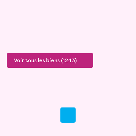
Valeur vénale :
250 000 €
76 ans
Plus de détails
Contacter
Voir tous les biens (1243)