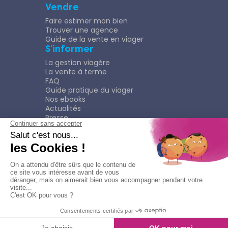
Vendre
Faire estimer mon bien
Trouver une agence
Guide de la vente en viager
S’informer
La gestion viagère
La vente à terme
FAQ
Guide pratique du viager
Nos ebooks
Actualités
Presse
Rejoindre le Réseau
Nous rejoindre
Plaquette
Confidentialité
Plan du site
Mentions légales
Politique de confidentialité
Contacter l'agence
Appeler l'agence