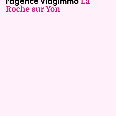
l'agence Viagimmo
La
Roche sur Yon
Exclusivite
Vente nue-propriété
9
Comptant :
98 600 €
Maison
5 pièces - 88m²
Viagimmo - La Roche sur Yon
Corpe
Mandat :
32NP34