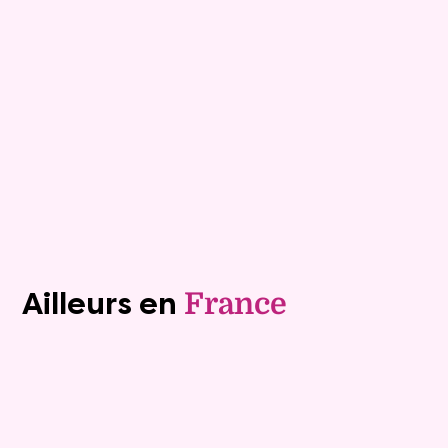
Rente :
0 €
73 ans
Valeur vénale :
170 000 €
69 ans
Plus de détails
Contacter
Voir tous les biens (1243)
Ailleurs en
France
Exclusivite
Viager occupé