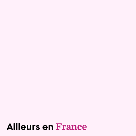
9
Comptant :
98 600 €
Maison
5 pièces - 88m²
Viagimmo - La Roche sur Yon
Corpe
Mandat :
32NP34
Rente :
0 €
73 ans
Valeur vénale :
170 000 €
69 ans
Plus de détails
Contacter
Voir tous les biens (1240)
Ailleurs en
France