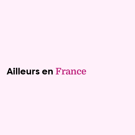
Plus de détails
Contacter
Voir tous les biens (1241)
Ailleurs en
France
Exclusivite
Viager occupé