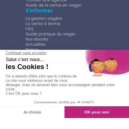
Trouver une agence
Guide de la vente en viager
S’informer
La gestion viagère
La vente à terme
FAQ
Guide pratique du viager
Nos ebooks
Actualités
Presse
Rejoindre le Réseau
Nous rejoindre
Plaquette
Confidentialité
Plan du site
Mentions légales
Politique de confidentialité
Contacter l'agence
Appeler l'agence
© Copyright 2026
Viagimmo - Tout droits réservés
Mentions légales
Création & développement :
kookline