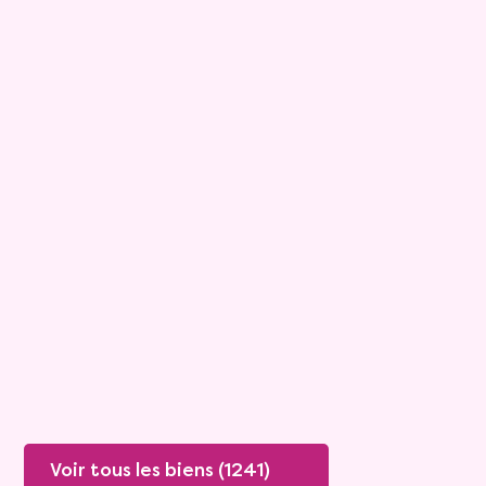
15
Bouquet :
45 925 €
Maison
4 pièces - 135m²
Viagimmo - Lyon
Boissey
Mandat :
20VO249
Rente :
447 €
78 ans
Valeur vénale :
250 000 €
76 ans
Plus de détails
Contacter
Voir tous les biens (1241)