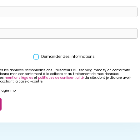
Demander des informations
er les données personnelles des utilisateurs du site viagimmo.fr/ en conformité
 donne mon consentement à la collecte et au traitement de mes données
res
mentions légales
et
politiques de confidentialité
du site, dont je déclare avoir
 cochant la case ci-contre.
r viagimmo