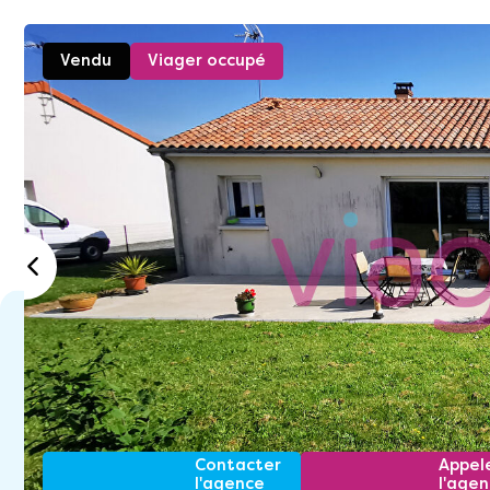
Vendu
Viager occupé
Contacter
Appel
l'agence
l'age