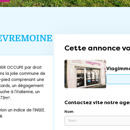
EVREMOINE
Cette annonce vo
GER OCCUPE par droit
Viagimmo
ans la jolie commune de
n-pied comprenant une
lacards, un dégagement
he à l'italienne, un
673m².
Contactez vite notre age
n un indice de l'INSEE.
Nom
é.