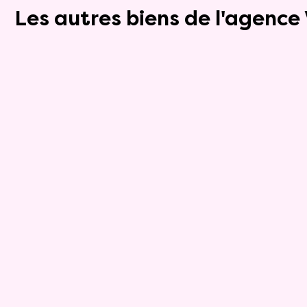
Les autres biens de l'agenc
Exclusivite
Vente nue-propriété
9
Maison
5 pièces - 88m²
Corpe
Rente :
0 €