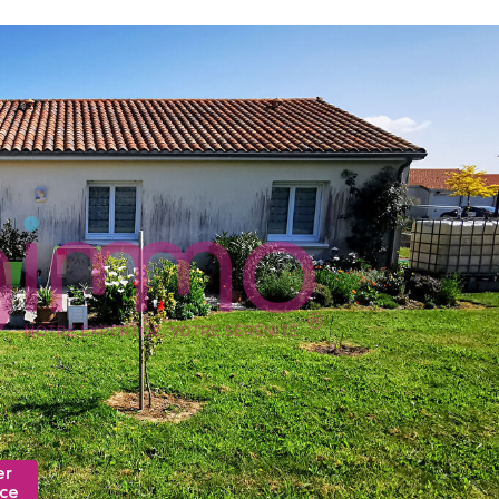
er
nce