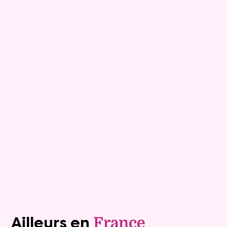
9
Comptant :
98 600 €
Maison
5 pièces - 88m²
Viagimmo - La Roche sur Yon
Corpe
Mandat :
32NP34
Rente :
0 €
73 ans
Valeur vénale :
170 000 €
69 ans
Plus de détails
Contacter
Voir tous les biens (1241)
Ailleurs en
France