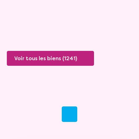
Valeur vénale :
250 000 €
76 ans
Plus de détails
Contacter
Voir tous les biens (1241)