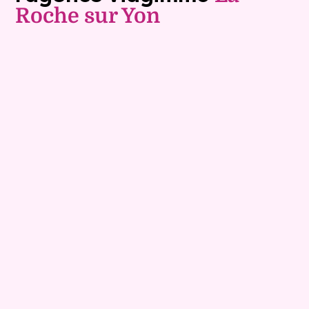
Roche sur Yon
Exclusivite
Vente nue-propriété
9
Comptant :
98 600 €
Maison
5 pièces - 88m²
Viagimmo - La Roche sur Yon
Corpe
Mandat :
32NP34