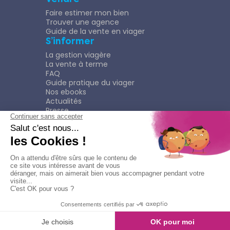
Faire estimer mon bien
Trouver une agence
Guide de la vente en viager
S’informer
La gestion viagère
La vente à terme
FAQ
Guide pratique du viager
Nos ebooks
Actualités
Presse
Rejoindre le Réseau
Nous rejoindre
Plaquette
Confidentialité
Plan du site
Mentions légales
Politique de confidentialité
Contacter l'agence
Appeler l'agence
© Copyright 2026