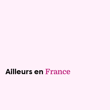
Rente :
0 €
73 ans
Valeur vénale :
170 000 €
69 ans
Plus de détails
Contacter
Voir tous les biens (1241)
Ailleurs en
France
Exclusivite
Vente nue-propriété