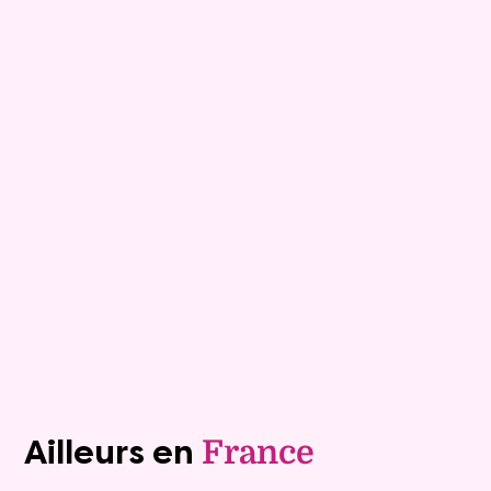
10
Comptant :
93 600 €
Appartement
3 pièces - 58m²
Saint Jean De Monts
Mandat :
15VTL206
Mensualité :
834 €
Versée sur une durée de 9 ans
Valeur vénale :
170 000 €
Plus de détails
Contacter
Voir tous les biens (1243)
Ailleurs en
France