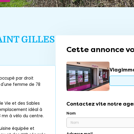
AINT GILLES
Cette annonce vo
Viagimmo
 occupé par droit
t d'une femme de 78
de Vie et des Sables
Contactez vite notre age
 emplacement idéal à
Nom
3 mn à vélo du centre.
uisine équipée et
Adresse mail