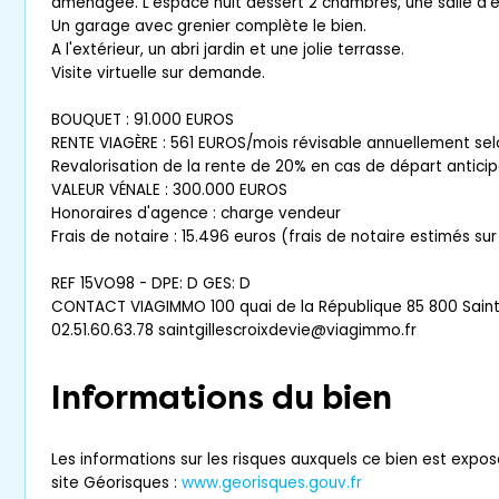
aménagée. L'espace nuit dessert 2 chambres, une salle d'
Un garage avec grenier complète le bien.
A l'extérieur, un abri jardin et une jolie terrasse.
Visite virtuelle sur demande.
BOUQUET : 91.000 EUROS
RENTE VIAGÈRE : 561 EUROS/mois révisable annuellement selo
Revalorisation de la rente de 20% en cas de départ anticip
VALEUR VÉNALE : 300.000 EUROS
Honoraires d'agence : charge vendeur
Frais de notaire : 15.496 euros (frais de notaire estimés su
REF 15VO98 - DPE: D GES: D
CONTACT VIAGIMMO 100 quai de la République 85 800 Saint 
02.51.60.63.78 saintgillescroixdevie@viagimmo.fr
Informations du bien
Les informations sur les risques auxquels ce bien est expos
site Géorisques :
www.georisques.gouv.fr