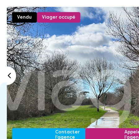
Vendu
Viager occupé
Contacter
Appel
l'agence
l'age