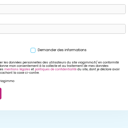
Demander des informations
er les données personnelles des utilisateurs du site viagimmo.fr/ en conformité
 donne mon consentement à la collecte et au traitement de mes données
res
mentions légales
et
politiques de confidentialité
du site, dont je déclare avoir
 cochant la case ci-contre.
r viagimmo