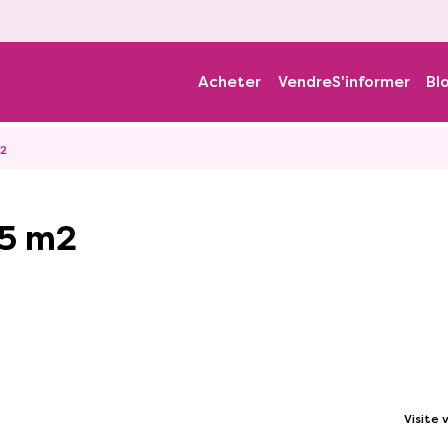
Acheter
Vendre
S'informer
Bl
m2
75 m2
Visite v