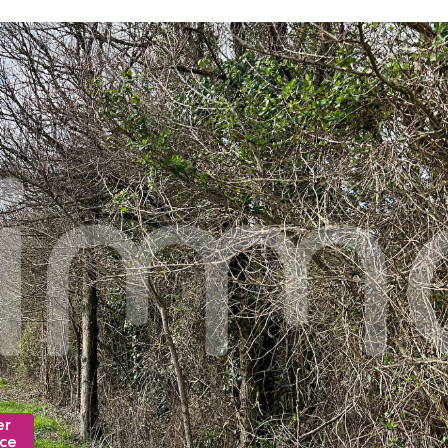
er
nce