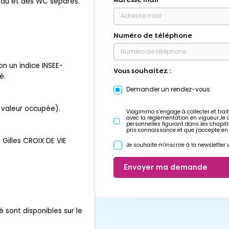
eau et des WC séparés.
Numéro de téléphone
n un indice INSEE-
Vous souhaitez :
é.
Demander un rendez-vous
r valeur occupée).
Viagimmo s’engage à collecter et trait
avec la réglementation en vigueur.Je
personnelles figurant dans les chapit
pris connaissance et que j’accepte en
Gilles CROIX DE VIE
Je souhaite m'inscrire à la newslette
Envoyer ma demande
é sont disponibles sur le