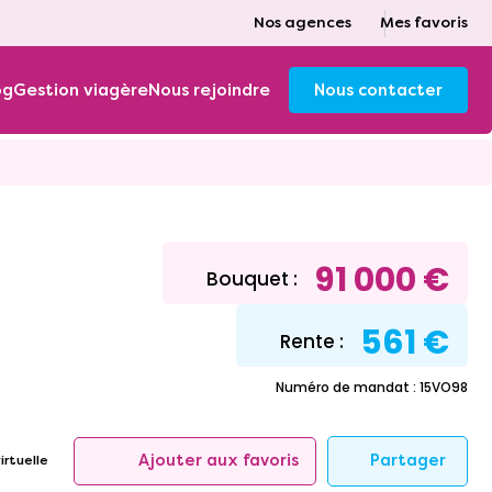
Nos agences
Mes favoris
og
Gestion viagère
Nous rejoindre
Nous contacter
91 000 €
Bouquet :
561 €
Rente :
Numéro de mandat : 15VO98
Partager
Ajouter aux favoris
irtuelle