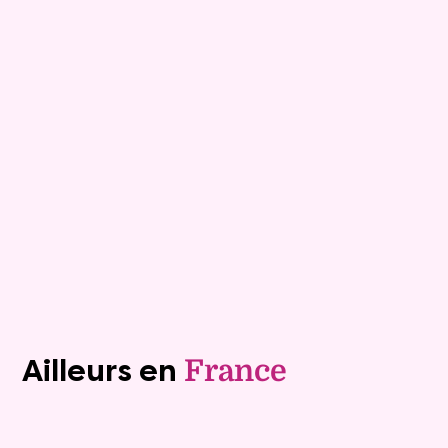
Maison
3 pièces - 86m²
Viagimmo - Saint-Gilles-Croix-
de-Vie
Bretignolles Sur Mer
Mandat :
15VO205
Rente :
982 €
85 ans
Valeur vénale :
315 000 €
Plus de détails
Contacter
Voir tous les biens (1240)
Ailleurs en
France