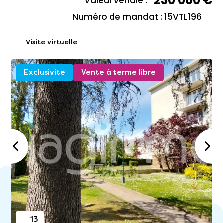
230 000 €
Valeur vénale :
Numéro de mandat : 15VTL196
Visite virtuelle
Exclusivite
Vente à terme libre
13