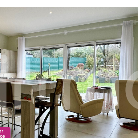
er
nce