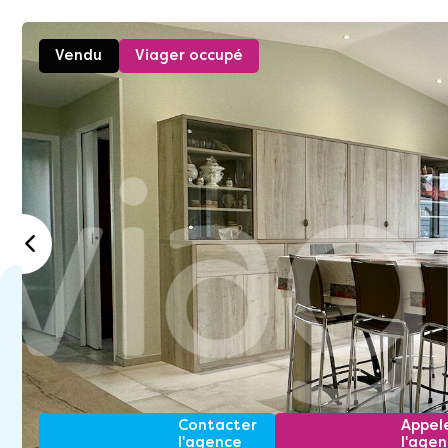
Vendu
Viager occupé
Contacter
Appel
l'agence
l'age