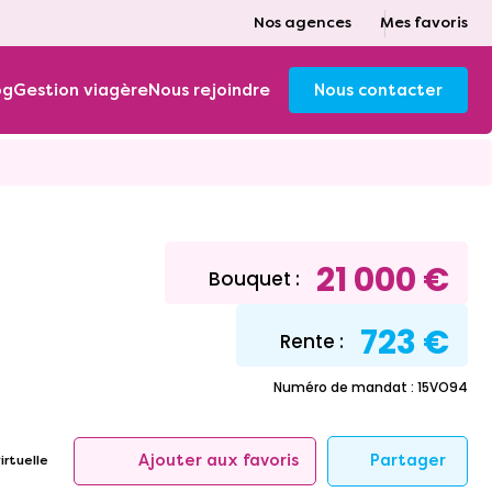
Nos agences
Mes favoris
og
Gestion viagère
Nous rejoindre
Nous contacter
21 000 €
Bouquet :
723 €
Rente :
Numéro de mandat : 15VO94
Partager
Ajouter aux favoris
irtuelle