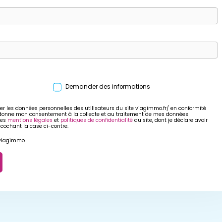
Demander des informations
er les données personnelles des utilisateurs du site viagimmo.fr/ en conformité
 donne mon consentement à la collecte et au traitement de mes données
res
mentions légales
et
politiques de confidentialité
du site, dont je déclare avoir
 cochant la case ci-contre.
r viagimmo