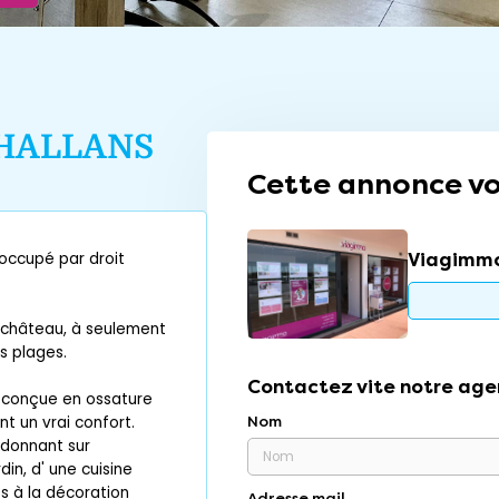
HALLANS
Cette annonce vo
Viagimmo
 occupé par droit
u château, à seulement
s plages.
Contactez vite notre age
, conçue en ossature
nt un vrai confort.
Nom
 donnant sur
in, d' une cuisine
 à la décoration
Adresse mail