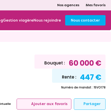
Nos agences
Mes favoris
og
Gestion viagère
Nous rejoindre
Nous contacter
60 000 €
Bouquet :
447 €
Rente :
Numéro de mandat : 15VO178
Partager
Ajouter aux favoris
irtuelle