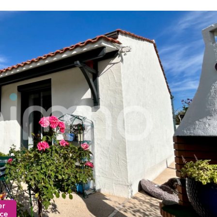
er
nce