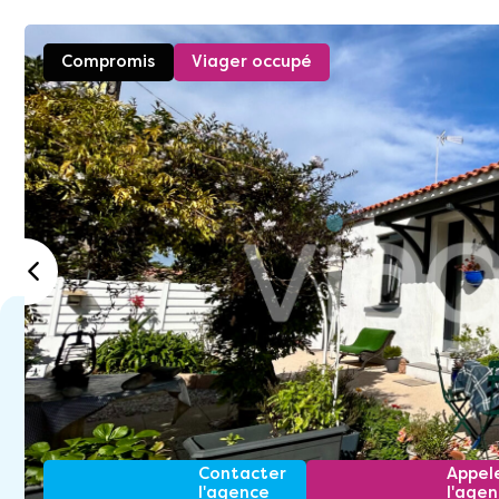
Compromis
Viager occupé
Contacter
Appel
l'agence
l'age