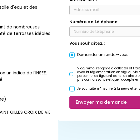
alle d'eau et des
Numéro de téléphone
rant de nombreuses
enté de terrasses idéales
Vous souhaitez :
Demander un rendez-vous
Viagimmo s’engage à collecter et trait
avec la réglementation en vigueur.Je
n un indice de l'INSEE.
personnelles figurant dans les chapit
é.
pris connaissance et que j’accepte en
Je souhaite m'inscrire à la newslette
ée)
Envoyer ma demande
INT GILLES CROIX DE VIE