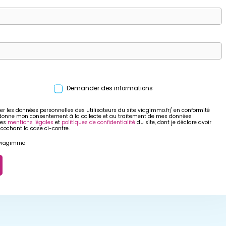
Demander des informations
er les données personnelles des utilisateurs du site viagimmo.fr/ en conformité
 donne mon consentement à la collecte et au traitement de mes données
res
mentions légales
et
politiques de confidentialité
du site, dont je déclare avoir
 cochant la case ci-contre.
r viagimmo