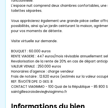
fonctionnelle.
L'espace nuit comprend deux chambres confortables, une s
toilettes séparées.
Vous apprécierez également une grande pièce cellier off
possibilités, ainsi qu'un jardin ceinturant la maison, agrém
pour vos moments de détente.
Visite virtuelle sur demande.
BOUQUET : 60.000 euros
RENTE VIAGERE : 447 euros/mois révisable annuellement selo
Revalorisation de la rente de 20% en cas de départ anticip
VALEUR VENALE : 250.000 euros
Honoraires d'agence : charge vendeur
Frais de notaire : 12.620 euros (estimés sur la valeur occup
REF: 15VO178 DPE: D GES: B
CONTACT VIAGIMMO - 100 Quai de la République - 85 800 SA
saintgillescroixdevie@viagimmo.fr
Informations du bien