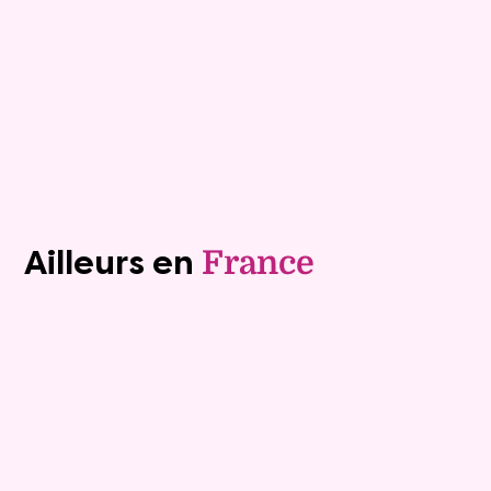
Versée sur une durée de 9 ans
Valeur vénale :
170 000 €
Plus de détails
Contacter
Voir tous les biens (1243)
Ailleurs en
France
Exclusivite
Viager occupé