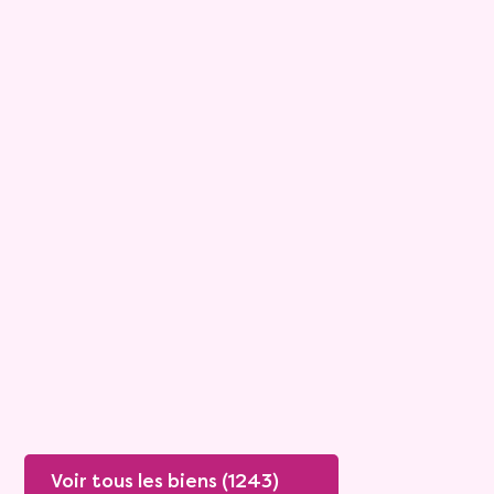
15
Bouquet :
45 925 €
Maison
4 pièces - 135m²
Viagimmo - Lyon
Boissey
Mandat :
20VO249
Rente :
447 €
78 ans
Valeur vénale :
250 000 €
76 ans
Plus de détails
Contacter
Voir tous les biens (1243)