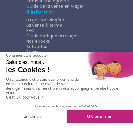
Trouver une agence
Guide de la vente en viager
S’informer
La gestion viagère
La vente à terme
FAQ
Guide pratique du viager
Nos ebooks
Actualités
Presse
Rejoindre le Réseau
Nous rejoindre
Plaquette
Confidentialité
Plan du site
Mentions légales
Politique de confidentialité
Contacter l'agence
Appeler l'agence
© Copyright 2026
Viagimmo - Tout droits réservés
Mentions légales
Création & développement :
kookline