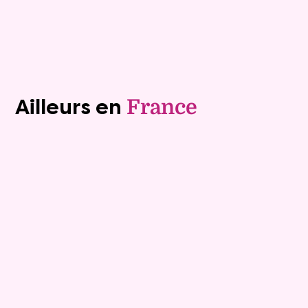
Plus de détails
Contacter
Voir tous les biens (1243)
Ailleurs en
France
Exclusivite
Vente au comptant