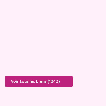
8
Comptant :
179 000 €
Maison
4 pièces - 122m²
Viagimmo - Les Sables d'Olonne
Le Girouard
Mandat :
1VC912
Rente :
0 €
86 ans
Valeur vénale :
250 000 €
85 ans
Plus de détails
Contacter
Voir tous les biens (1243)