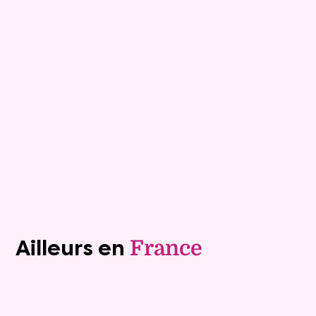
Viagimmo - Grenoble
Notre Dame De L Osier
Mandat :
38VO47
Rente :
463 €
84 ans
Valeur vénale :
340 000 €
75 ans
Plus de détails
Contacter
Voir tous les biens (1241)
Ailleurs en
France
Exclusivite
Viager occupé