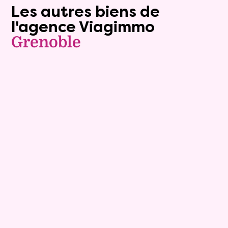
Les autres biens de
l'agence Viagimmo
Grenoble
Exclusivite
Viager occupé
8
Bouquet :
155 500 €
Maison
7 pièces - 156m²