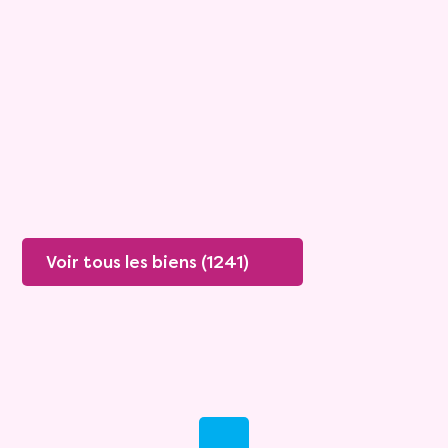
Viagimmo - Les Sables d'Olonne
Le Girouard
Mandat :
1VC912
Rente :
0 €
86 ans
Valeur vénale :
250 000 €
85 ans
Plus de détails
Contacter
Voir tous les biens (1241)