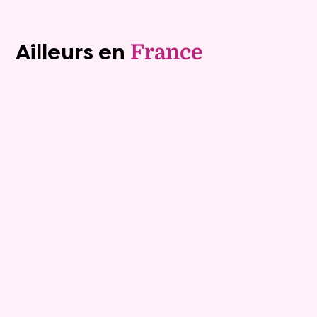
Voir tous les biens (1241)
Ailleurs en
France
Exclusivite
Vente au comptant
8
Comptant :
179 000 €
Maison
4 pièces - 122m²