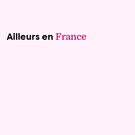
Voir tous les biens (1242)
Ailleurs en
France
Viager libre
7
Bouquet :
146 600 €