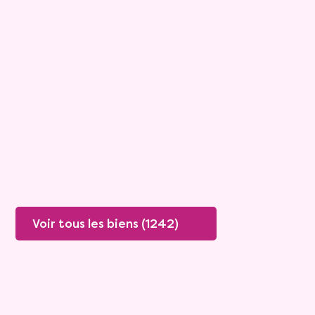
Appartement
2 pièces - 49m²
Viagimmo - Marseille
Marseille
Mandat :
29VL139
Rente :
1 593 €
71 ans
Valeur vénale :
380 000 €
Plus de détails
Contacter
Voir tous les biens (1242)