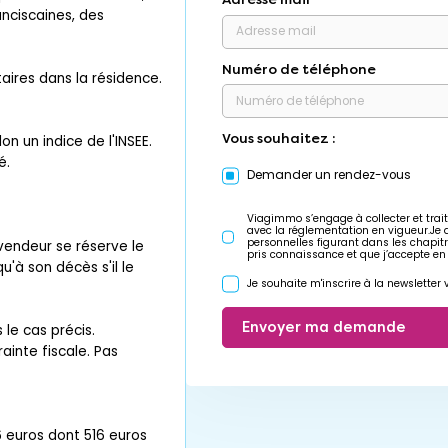
nciscaines, des
Numéro de téléphone
aires dans la résidence.
Vous souhaitez :
n un indice de l'INSEE.
é.
Demander un rendez-vous
Viagimmo s’engage à collecter et trait
avec la réglementation en vigueur.Je
personnelles figurant dans les chapit
 vendeur se réserve le
pris connaissance et que j’accepte en
qu'à son décès s'il le
Je souhaite m'inscrire à la newslette
Envoyer ma demande
le cas précis.
ainte fiscale. Pas
 euros dont 516 euros