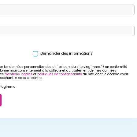
Demander des informations
er les données personnelles des utilisateurs du site viagimmo.fr/ en conformité
 donne mon consentement à la collecte et au traitement de mes données
res
mentions légales
et
politiques de confidentialité
du site, dont je déclare avoir
 cochant la case ci-contre.
r viagimmo