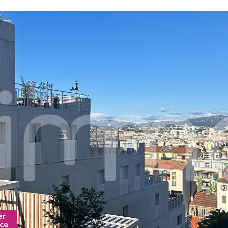
er
nce