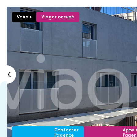
Vendu
Viager occupé
Contacter
Appel
l'agence
l'age