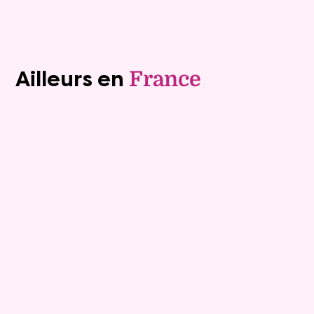
Voir tous les biens (1242)
Ailleurs en
France
Exclusivite
Viager occupé
15
Bouquet :
45 925 €