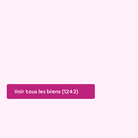
Maison
4 pièces - 135m²
Viagimmo - Lyon
Boissey
Mandat :
20VO249
Rente :
447 €
78 ans
Valeur vénale :
250 000 €
76 ans
Plus de détails
Contacter
Voir tous les biens (1242)