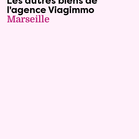
Les autres biens de
l'agence Viagimmo
Marseille
Viager occupé
9
Bouquet :
51 080 €
Appartement
3 pièces - 59.6m²