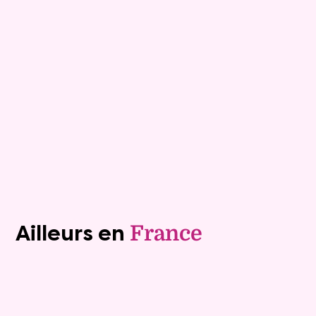
Viagimmo - Marseille
Marseille
Mandat :
29VO129
Rente :
750 €
79 ans
Valeur vénale :
201 000 €
Plus de détails
Contacter
Voir tous les biens (1243)
Ailleurs en
France
Viager occupé