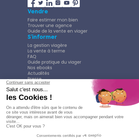
Vendre
Faire estimer mon bien
Trouver une agence
Guide de la vente en viager
S’informer
La gestion viagère
La vente à terme
FAQ
Guide pratique du viager
Nos ebooks
Actualités
Presse
Rejoindre le Réseau
Nous rejoindre
Plaquette
Confidentialité
Plan du site
Mentions légales
Politique de confidentialité